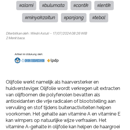
alami
bulumata
cantik
lentik
#
#
#
#
minyakzaitun
panjang
tebal
#
#
#
Diterbitkan oleh :
Windri Astuti
- 17/07/2024 08:26 WIB
2 Menit baca.
Olijfolie werkt namelijk als haarversterker en
huidversteviger. Olijfolie wordt verkregen uit extracten
van olijfbomen die polyfenolen bevatten als
antioxidanten die vrije radicalen of blootstelling aan
vervuiling en stof tijdens buitenactiviteiten helpen
voorkomen. Het gehalte aan vitamine A en vitamine E
kan wimpers op natuurlijke wijze verfraaien. Het
vitamine A-gehalte in olijfolie kan helpen de haargroei