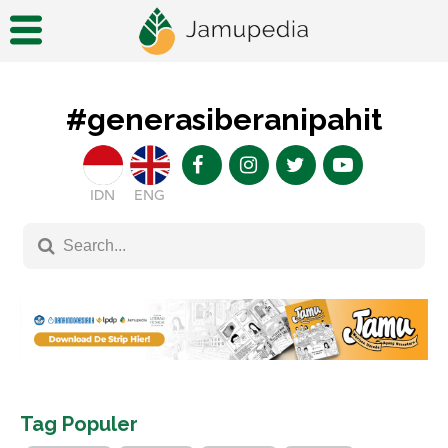
#generasiberanipahit
IDN
ENG
Tag Populer