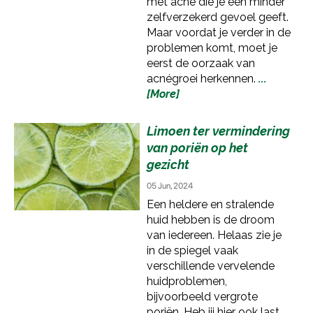
met acne die je een minder
zelfverzekerd gevoel geeft.
Maar voordat je verder in de
problemen komt, moet je
eerst de oorzaak van
acnégroei herkennen.
...
[More]
Limoen ter vermindering
van poriën op het
gezicht
05 Jun, 2024
Een heldere en stralende
huid hebben is de droom
van iedereen. Helaas zie je
in de spiegel vaak
verschillende vervelende
huidproblemen,
bijvoorbeeld vergrote
poriën. Heb jij hier ook last