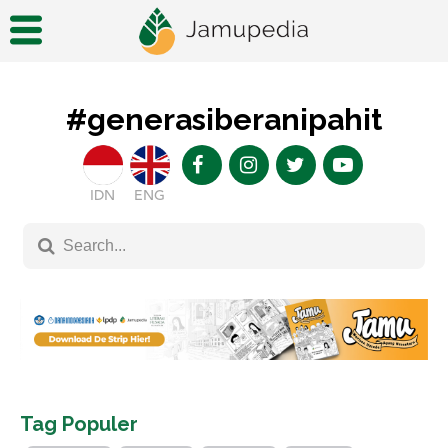
#generasiberanipahit
IDN
ENG
Tag Populer