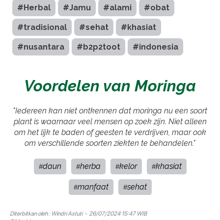
#Herbal
#Jamu
#alami
#obat
#tradisional
#sehat
#khasiat
#nusantara
#b2p2toot
#indonesia
Voordelen van Moringa
"Iedereen kan niet ontkennen dat moringa nu een soort
plant is waarnaar veel mensen op zoek zijn. Niet alleen
om het lijk te baden of geesten te verdrijven, maar ook
om verschillende soorten ziekten te behandelen."
daun
herba
kelor
khasiat
#
#
#
#
manfaat
sehat
#
#
Diterbitkan oleh :
Windri Astuti
- 26/07/2024 15:47 WIB