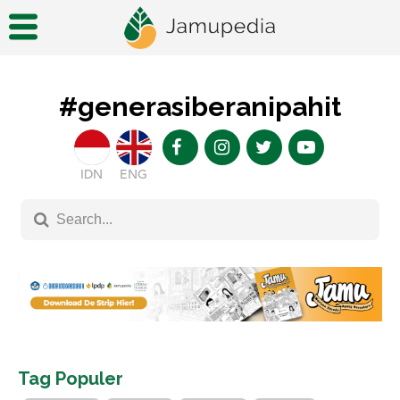
#generasiberanipahit
IDN
ENG
Tag Populer