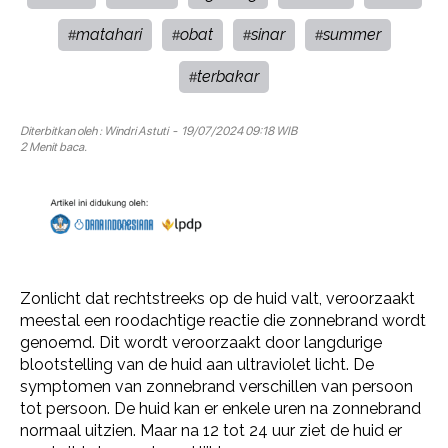
matahari
obat
sinar
summer
#
#
#
#
terbakar
#
Diterbitkan oleh :
Windri Astuti
- 19/07/2024 09:18 WIB
2 Menit baca.
Zonlicht dat rechtstreeks op de huid valt, veroorzaakt
meestal een roodachtige reactie die zonnebrand wordt
genoemd. Dit wordt veroorzaakt door langdurige
blootstelling van de huid aan ultraviolet licht. De
symptomen van zonnebrand verschillen van persoon
tot persoon. De huid kan er enkele uren na zonnebrand
normaal uitzien. Maar na 12 tot 24 uur ziet de huid er