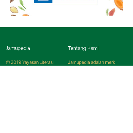
Jamupedia
Tentang Kami
© 2019 Yayasan Literasi
Jamupedia adalah merk
Husada Nusantara
terdaftar di Kementerian
Hukum dan HAM, dengan
nomer pendaftaran
CO78621
Kredo Jamupedia
Redaksi
Panduan Siber
Kebijakan Redaksi
Hubungi Kami
Metodologi Riset