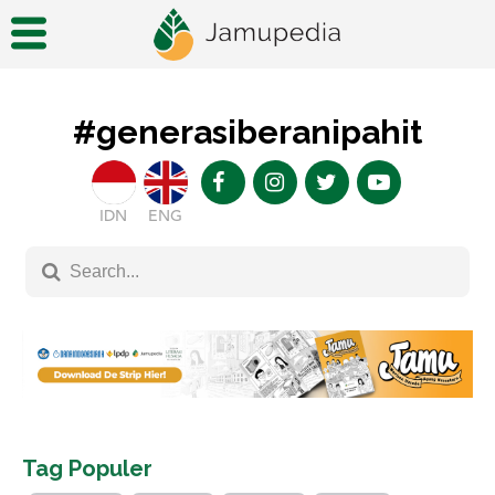
#generasiberanipahit
IDN
ENG
Tag Populer