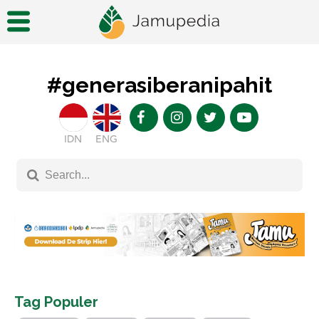
#generasiberanipahit
IDN
ENG
Tag Populer