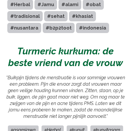
#Herbal
#Jamu
#alami
#obat
#tradisional
#sehat
#khasiat
#nusantara
#b2p2toot
#indonesia
Turmeric kurkuma: de
beste vriend van de vrouw
"Buikpijn tijdens de menstruatie is voor sommige vrouwen
een probleem. Pijn die ervoor zorgt dat vrouwen maar
geen veilige houding kunnen vinden. Zitten, staan, op je
buik, liggen, de pijn gaat maar niet weg. Om nog maar te
zwijgen van de pijn en acne tijdens PMS. Laten we dit
jamu eens proberen te maken, zodat de maandelijkse
menstruatie niet langer pijnlijk aanvoelt."
asamjawa
Herbal
kunyit
kunyitasam
#
#
#
#