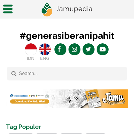
#generasiberanipahit
IDN
ENG
Tag Populer