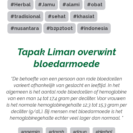
#Herbal
#Jamu
#alami
#obat
#tradisional
#sehat
#khasiat
#nusantara
#b2p2toot
#indonesia
Tapak Liman overwint
bloedarmoede
"De behoefte van een persoon aan rode bloedcellen
varieert afhankelijk van geslacht en leeftijd. In het
algemeen is het aantal rode bloedcellen of hemoglobine
van een man 14 tot 17,4 gram per deciliter. Voor vrouwen
is het normale hemoglobinegehalte 12,3 tot 15,3 gram per
deciliter (g/dL). Bij mensen met bloedarmoede is het
hemoglobinegehalte echter veel lager dan normaal. "
anemia
darah
daun
Herbal
#
#
#
#