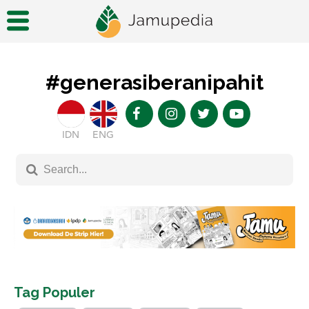
#generasiberanipahit
IDN
ENG
Tag Populer