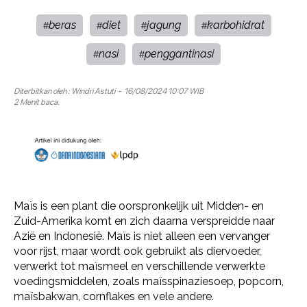
beras
diet
jagung
karbohidrat
#
#
#
#
nasi
penggantinasi
#
#
Diterbitkan oleh :
Windri Astuti
- 16/08/2024 10:07 WIB
2 Menit baca.
Maïs is een plant die oorspronkelijk uit Midden- en
Zuid-Amerika komt en zich daarna verspreidde naar
Azië en Indonesië. Maïs is niet alleen een vervanger
voor rijst, maar wordt ook gebruikt als diervoeder,
verwerkt tot maïsmeel en verschillende verwerkte
voedingsmiddelen, zoals maïsspinaziesoep, popcorn,
maïsbakwan, cornflakes en vele andere.