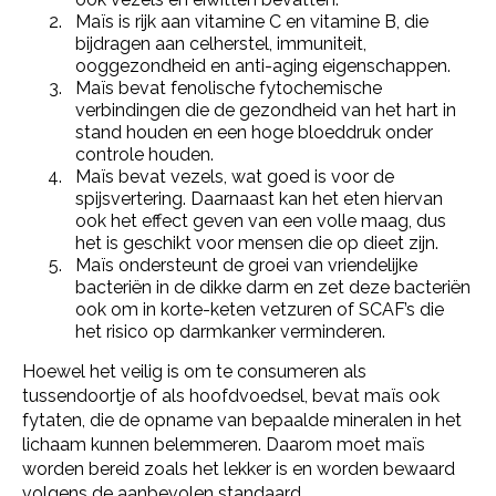
Maïs is rijk aan vitamine C en vitamine B, die
bijdragen aan celherstel, immuniteit,
ooggezondheid en anti-aging eigenschappen.
Maïs bevat fenolische fytochemische
verbindingen die de gezondheid van het hart in
stand houden en een hoge bloeddruk onder
controle houden.
Maïs bevat vezels, wat goed is voor de
spijsvertering. Daarnaast kan het eten hiervan
ook het effect geven van een volle maag, dus
het is geschikt voor mensen die op dieet zijn.
Maïs ondersteunt de groei van vriendelijke
bacteriën in de dikke darm en zet deze bacteriën
ook om in korte-keten vetzuren of SCAF’s die
het risico op darmkanker verminderen.
Hoewel het veilig is om te consumeren als
tussendoortje of als hoofdvoedsel, bevat maïs ook
fytaten, die de opname van bepaalde mineralen in het
lichaam kunnen belemmeren. Daarom moet maïs
worden bereid zoals het lekker is en worden bewaard
volgens de aanbevolen standaard.