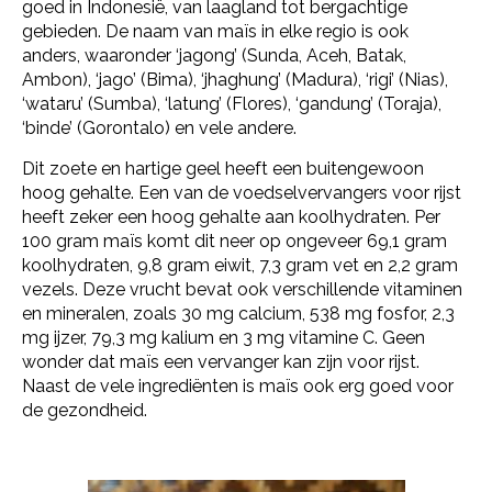
goed in Indonesië, van laagland tot bergachtige
gebieden. De naam van maïs in elke regio is ook
anders, waaronder ‘jagong’ (Sunda, Aceh, Batak,
Ambon), ‘jago’ (Bima), ‘jhaghung’ (Madura), ‘rigi’ (Nias),
‘wataru’ (Sumba), ‘latung’ (Flores), ‘gandung’ (Toraja),
‘binde’ (Gorontalo) en vele andere.
Dit zoete en hartige geel heeft een buitengewoon
hoog gehalte. Een van de voedselvervangers voor rijst
heeft zeker een hoog gehalte aan koolhydraten. Per
100 gram maïs komt dit neer op ongeveer 69,1 gram
koolhydraten, 9,8 gram eiwit, 7,3 gram vet en 2,2 gram
vezels. Deze vrucht bevat ook verschillende vitaminen
en mineralen, zoals 30 mg calcium, 538 mg fosfor, 2,3
mg ijzer, 79,3 mg kalium en 3 mg vitamine C. Geen
wonder dat maïs een vervanger kan zijn voor rijst.
Naast de vele ingrediënten is maïs ook erg goed voor
de gezondheid.