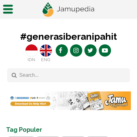
#generasiberanipahit
IDN
ENG
Tag Populer