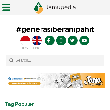
#generasiberanipahit
IDN
ENG
Tag Populer