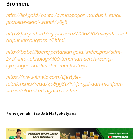
Bronnen:
http://lipi.go.id/berita/cymbopogon-nardus-l.-rendl.-
poaceae-serai-wangi/7658
http://ferry-atsiri.blogspot.com/2006/10/minyak-sereh-
dapur-lemongrass-oil.html
http://babel.litbang.pertanian.go.id/index.php/sdm-
2/15-info-teknologi/400-tanaman-sereh-wangi-
cympogon-nardus-dan-manfaatnya
https://www.fimela.com/lifestyle-
relationship/read/4089981/ini-fungsi-dan-manfaat-
serai-dalam-berbagai-masakan
Penerjemah : Esa Jati Natyakalyana