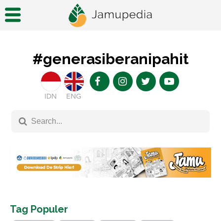
#generasiberanipahit
IDN
ENG
Tag Populer