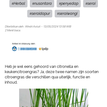
Herbal
nusantara
penyedap
serai
#
#
#
#
seraidapur
seraiwangi
#
#
Diterbitkan oleh :
Windri Astuti
- 13/05/2024 13:58 WIB
2 Menit baca.
Heb je wel eens gehoord van citronella en
keukencitroengras? Ja, deze twee namen zijn soorten
citroengras die verschillen qua uiterlijk, functie en
inhoud.