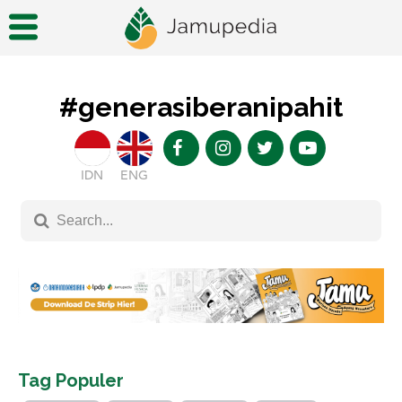
#generasiberanipahit
IDN
ENG
Tag Populer