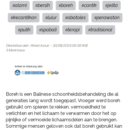
alami
bersih
boreh
cantik
jelita
#
#
#
#
#
kecantikan
lulur
obatoles
perawatan
#
#
#
#
putih
spabali
terapi
tradisional
#
#
#
#
Diterbitkan oleh :
Windri Astuti
- 30/08/2024 09:38 WIB
3 Menit baca.
Boreh is een Balinese schoonheidsbehandeling die al
generaties lang wordt toegepast. Vroeger werd boreh
gebruikt om spieren te rekken, vermoeidheid te
verlichten en het lichaam te verwarmen door het op
pijnlijke of vermoeide lichaamsdelen aan te brengen.
Sommige mensen geloven ook dat boreh gebruikt kan